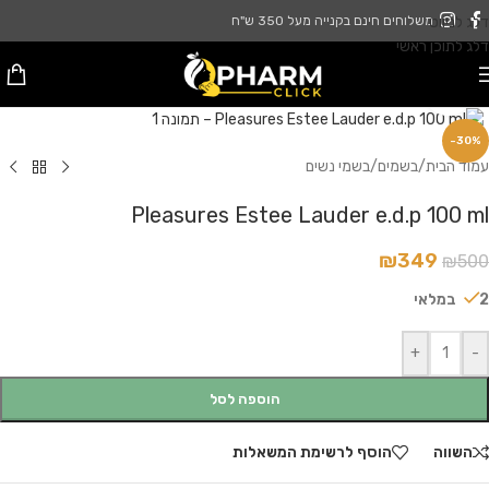
דלג לניווט
משלוחים חינם בקנייה מעל 350 ש"ח
דלג לתוכן ראשי
לחץ להגדלה
-30%
עמוד הבית
/
בשמים
/
בשמי נשים
Pleasures Estee Lauder e.d.p 100 ml
₪
349
₪
500
2 במלאי
+
-
הוספה לסל
השווה
הוסף לרשימת המשאלות