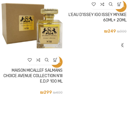
-17%
L'EAU D'ISSEY IGO ISSEY MIYAKE
60ML+ 20ML
₪
249
₪
300
-25%
MAISON MICALLEF SALMANS
CHOICE AVENUE COLLECTION N'III
E.D.P 100 ML
₪
299
₪
400