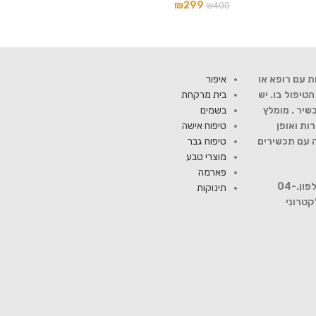
₪
299
₪
400
ת עם רופא או
איפור
יפול בו. יש
בית מרקחת
שיר . מומלץ
בשמים
ות ואופן
טיפוח אישה
ה עם תכשירים
טיפוח גבר
מוצרי טבע
פארמה
להתייעצות עם רוקח פנה למספר טלפון.04-
תינוקות