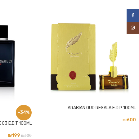
פייסבוק
אינסטגרם
ARABIAN OUD RESALA E.D.P 100ML
-34%
₪
600
 03 E.D.T 100ML
₪
199
₪
300