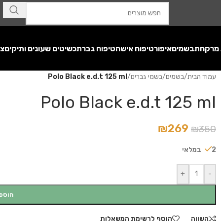
 מרקחת
בשמים
איפור
טיפוח אישה
טיפוח גבר
תכשיטים שעונים ותיקים
צע
עמוד הבית
/
בשמים
/
בשמי גברים
/
Polo Black e.d.t 125 ml
Polo Black e.d.t 125 ml
₪
269
₪
350
2 במלאי
+
-
הוספ
השווה
הוסף לרשימת המשאלות