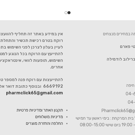
מה במחירים מנצחים
אין במידע באתר זה תחליף להוועצו
רוקח בטרם רכישת תכשיר והתחלת הט
טי פארם
לעיין בעלון לצרכן לפני השימוש בתכ
להתייעץ עם הרוקח בכל הנוגע למטר
רילוב לודמילה
השימוש, תופעות לוואי, אינטראקצי
אחרים.
6669192 ובנוסף כתובת דואר אלקטרוני
pharmclick65@gmail.com
תקנון האתר ומדיניות פרטיות
Pharmclick65@g
מדיניות משלוחים
בית המרקחת : בימי ראשון עד חמישי
החלפה והחזרת מוצרים