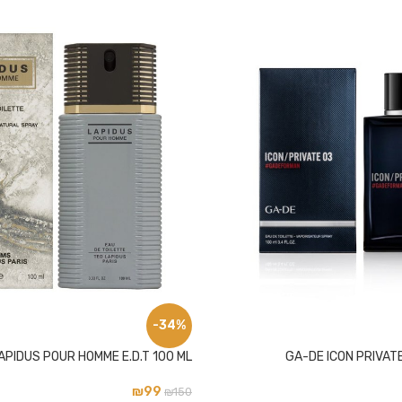
-34%
APIDUS POUR HOMME E.D.T 100 ML
GA-DE ICON PRIVATE
₪
99
₪
150