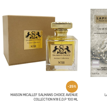
-25%
MAISON MICALLEF SALMANS CHOICE AVENUE
L
COLLECTION N'III E.D.P 100 ML