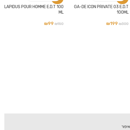
LAPIDUS POUR HOMME E.D.T 100
GA-DE ICON PRIVATE 03 E.D.T
ML
100ML
₪
99
₪
199
₪
150
₪
300
איפור