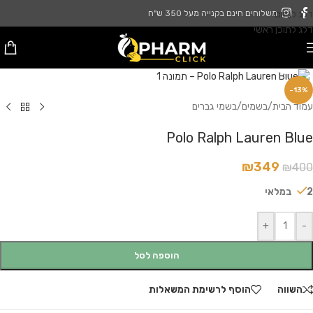
דלג לניווט
משלוחים חינם בקנייה מעל 350 ש"ח
דלג לתוכן ראשי
לחץ להגדלה
-13%
עמוד הבית
/
בשמים
/
בשמי גברים
Polo Ralph Lauren Blue
₪
349
₪
400
2 במלאי
+
-
הוספה לסל
השווה
הוסף לרשימת המשאלות