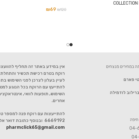
COLLECTION N'
₪
69
₪
120
מה במחירים מנצחים
אין במידע באתר זה תחליף להוועצו
רוקח בטרם רכישת תכשיר והתחלת הט
טי פארם
לעיין בעלון לצרכן לפני השימוש בתכ
להתייעץ עם הרוקח בכל הנוגע למטר
רילוב לודמילה
השימוש, תופעות לוואי, אינטראקצי
אחרים.
6669192 ובנוסף כתובת דואר אלקטרוני
pharmclick65@gmail.com