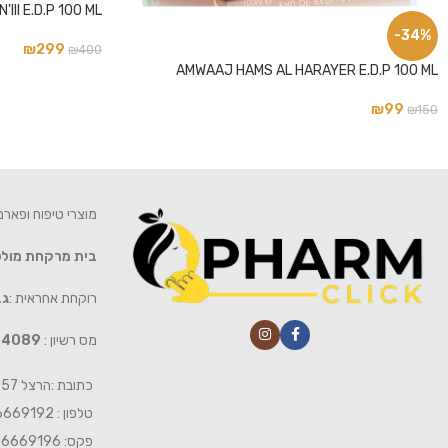
III E.D.P 100 ML
-34%
₪
299
₪
400
AMWAAJ HAMS AL HARAYER E.D.P 100 ML
₪
99
₪
150
מוצרי טיפוח ופאר
בית מרקחת מול
רוקחת אחראית :
גב
מס רשיון :
4089
כתובת :הרצל 57 חיפה
טלפון : 04-6669192
פקס: 04-6669196