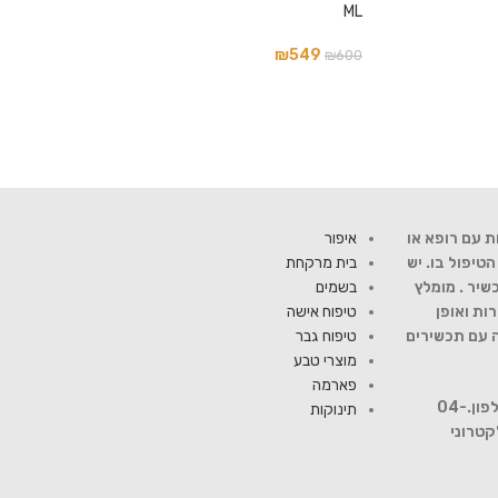
ML
₪
549
₪
600
ת עם רופא או
איפור
יפול בו. יש
בית מרקחת
שיר . מומלץ
בשמים
ות ואופן
טיפוח אישה
ה עם תכשירים
טיפוח גבר
מוצרי טבע
פארמה
להתייעצות עם רוקח פנה למספר טלפון.04-
תינוקות