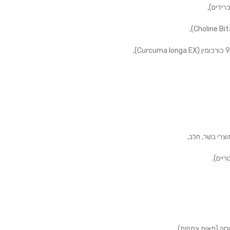
צרי בשר, חלב,
ריים).