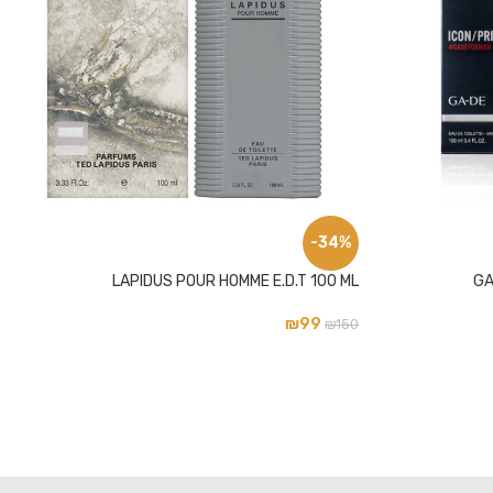
-34%
LAPIDUS POUR HOMME E.D.T 100 ML
GA
₪
99
₪
150