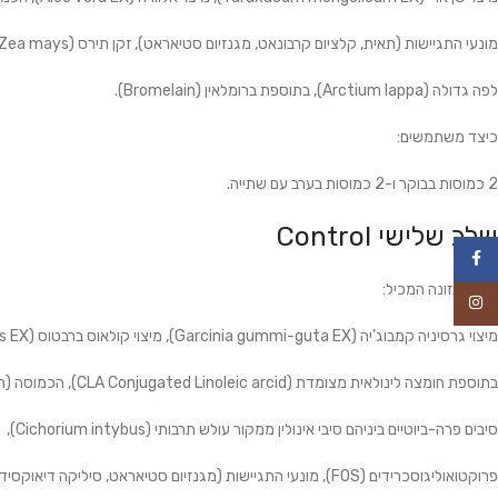
מונעי התגיישות (תאית, קלציום קרבונאט, מגנזיום סטיאראט), זקן תירס (Zea mays), סרפד (Urtica dioica),
לפה גדולה (Arctium lappa), בתוספת ברומלאין (Bromelain).
כיצד משתמשים:
2 כמוסות בבוקר ו-2 כמוסות בערב עם שתייה.
שלב שלישי Control
פייסבוק
תוסף תזונה המכיל:
אינסטגרם
מיצוי גרסיניה קמבוג’יה (Garcinia gummi-guta EX), מיצוי קולאוס ברבטוס (Plectranthus Barbatus EX),
בתוספת חומצה לינולאית מצומדת (CLA Conjugated Linoleic arcid), הכמוסה (תאית צמחית),
סיבים פרה-ביוטיים ביניהם סיבי אינולין ממקור עולש תרבותי (Cichorium intybus),
פרוקטואוליגוסכרידים (FOS), מונעי התגיישות (מגנזיום סטיאראט, סיליקה דיאוקסיד), כרום פיקולינאט.