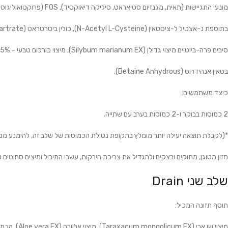
מונעי התגיישות (תאית, מגנזיום סטיאראט, סיליקה דיאוקסיד), FOS (פרוקטואוליגוסכרידים),
בתוספת נ-אצטיל ל-ציסטאין (N-Acetyl L-Cysteine), כולין ביטרטראט (Choline Bitartrate),
סיבים פרה-ביוטיים מיצוי גדילן (Silybum marianum EX), מיצוי כורכום טבעי – 95% כורכומין (Curcuma longa EX),
בטאין אנהידרוס (Betaine Anhydrous).
כיצד משתמשים:
2 כמוסות בבוקר ו-2 כמוסות בערב עם שתייה.
*(לקבלת תוצאה יעילה יותר מומלץ בתקופת נטילת הכמוסות של שלב זה, להימנע ממו
מזון מטוגן, מתוקים ובצקים ולהגדיל את צריכת הירקות, עשבי התיבול ומיצים סחוטים ט
שלב שני Drain
תוסף תזונה המכיל:
מיצוי שן ארי (Taraxacum mongolicum EX), מיצוי אלוורה (Aloe vera EX), הכמוסה (תאית צמחית),