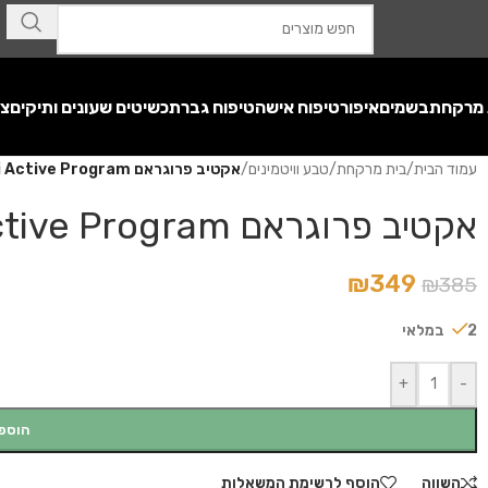
 מרקחת
בשמים
איפור
טיפוח אישה
טיפוח גבר
תכשיטים שעונים ותיקים
צע
עמוד הבית
/
בית מרקחת
/
טבע וויטמינים
/
אקטיב פרוגראם Felix Fieri Active Program
אקטיב פרוגראם Felix Fieri Active Program
₪
349
₪
385
2 במלאי
+
-
הוספ
השווה
הוסף לרשימת המשאלות