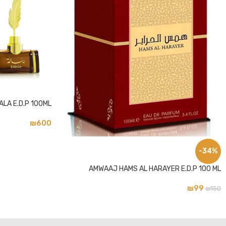
LA E.D.P 100ML
₪
600
-34%
AMWAAJ HAMS AL HARAYER E.D.P 100 ML
₪
99
₪
150