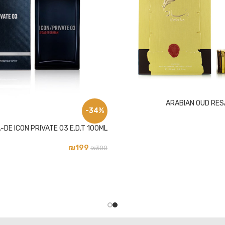
ARABIAN OUD RESA
-34%
-DE ICON PRIVATE 03 E.D.T 100ML
₪
199
₪
300