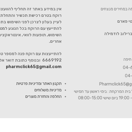
מה במחירים מנצחים
אין במידע באתר זה תחליף להוועצו
רוקח בטרם רכישת תכשיר והתחלת הט
טי פארם
לעיין בעלון לצרכן לפני השימוש בתכ
להתייעץ עם הרוקח בכל הנוגע למטר
רילוב לודמילה
השימוש, תופעות לוואי, אינטראקצי
אחרים.
6669192 ובנוסף כתובת דואר אלקטרוני
pharmclick65@gmail.com
תקנון האתר ומדיניות פרטיות
Pharmclick65@g
מדיניות משלוחים
בית המרקחת : בימי ראשון עד חמישי
החלפה והחזרת מוצרים